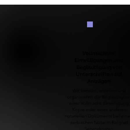
Vollmachten,
Einwilligungen und
Beglaubigung von
Unterschriften auf
Anträgen
Wir beraten, erstellen und
organisieren die Beglaubigun
einer Vollmacht, Einwilligung,
Kopie oder eines anderen
notariellen Dokuments bei ein
serbischen Notar in Belgrad
Servicekosten: