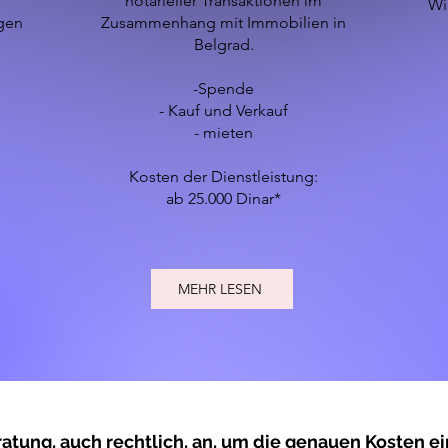
notarieller Transaktionen im
Wi
gen
Zusammenhang mit Immobilien in
Belgrad.
-Spende
- Kauf und Verkauf
- mieten
Kosten der Dienstleistung:
ab 25.000 Dinar*
MEHR LESEN
atung, auch rechtlich, an, um die genauen Kosten e