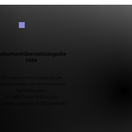
okumentübersetzungsdie
nste
Wir organisieren beglaubigte
bersetzungen von Dokumenten
Servicekosten:
ab 1600 Dinar/15 Euro pro
bersetzungsseite (1600 Zeichen)