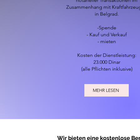
notarieller Transaktionen im
Zusammenhang mit Kraftfahrzeu
in Belgrad.
-Spende
- Kauf und Verkauf
- mieten
Kosten der Dienstleistung:
23.000 Dinar
(alle Pflichten inklusive)
MEHR LESEN
Wir bieten eine
kostenlose
Ber