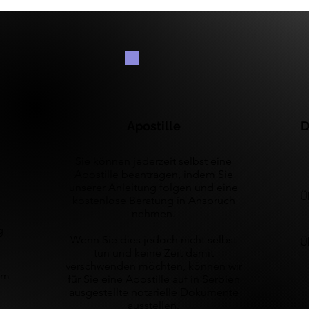
Apostille
D
Sie können jederzeit selbst eine
Apostille beantragen, indem Sie
unserer Anleitung folgen und eine
Ü
kostenlose Beratung in Anspruch
nehmen.
g
Wenn Sie dies jedoch nicht selbst
Ü
tun und keine Zeit damit
verschwenden möchten, können wir
em
für Sie eine Apostille auf in Serbien
ausgestellte notarielle Dokumente
ausstellen.