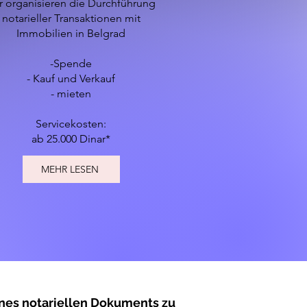
r organisieren die Durchführung
notarieller Transaktionen mit
Immobilien in Belgrad
-Spende
- Kauf und Verkauf
- mieten
Servicekosten:
ab 25.000 Dinar*
MEHR LESEN
ines notariellen Dokuments zu